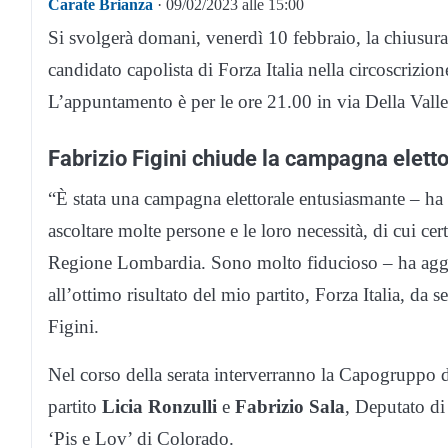
Carate Brianza
· 09/02/2023 alle 15:00
Si svolgerà domani, venerdì 10 febbraio, la chiusura
candidato capolista di Forza Italia nella circoscrizio
L’appuntamento è per le ore 21.00 in via Della Valle
Fabrizio Figini chiude la campagna eletto
“È stata una campagna elettorale entusiasmante – ha
ascoltare molte persone e le loro necessità, di cui ce
Regione Lombardia. Sono molto fiducioso – ha aggiun
all’ottimo risultato del mio partito, Forza Italia, da 
Figini.
Nel corso della serata interverranno la Capogruppo d
partito
Licia Ronzulli
e
Fabrizio Sala
, Deputato di
‘Pis e Lov’ di Colorado.