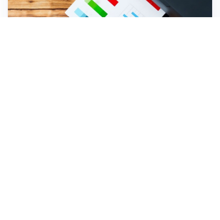
Come mantenere la stampante affidabile: scelte
intelligenti tra inchiostro, carta e manutenzione
IMPERDIBILI
Agosto in Val Seriana: un mese di feste, tradizione e
comunità sotto il segno di “Territori in Luce”
Credito al consumo: come cambiano le richieste tra
casa, sostenibilità ed efficienza finanziaria
Assicurazione auto online: come confrontare
preventivi senza fermarsi al prezzo
Altre notizie