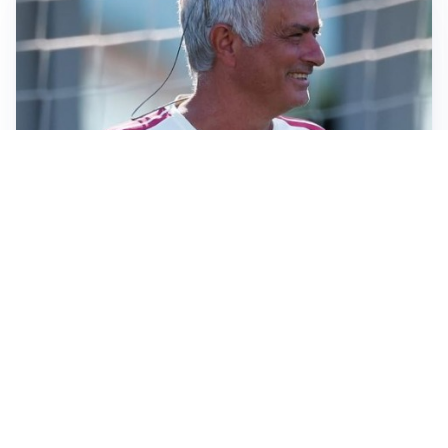
LA NOVITÀ
Le regole di Mourinho al Real
MERCATO JUVE
La Juventus vuole Suzuki, ma il Psg è avanti
CALCIOMERCATO
Inter, Frattesi blocca il mercato nerazzurro: la
situazione
SERIE A