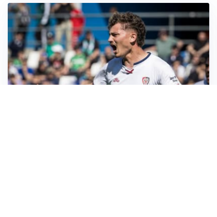
CALCIOMERCATO
Cagliari, il caso Esposito continua. Intanto arriva
Maldini
CALCIOMERCATO
Napoli, il solito Lukaku: non si presenta in ritiro, è
rottura