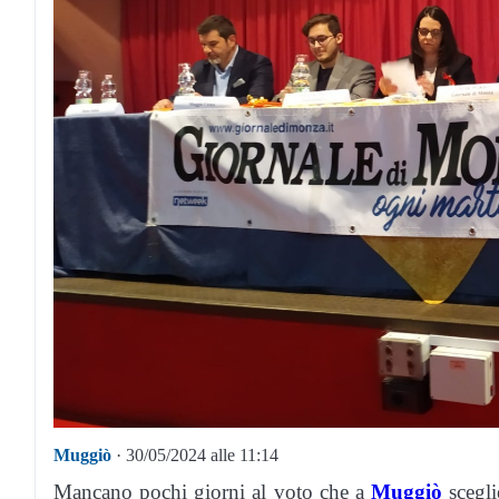
Muggiò
· 30/05/2024 alle 11:14
Mancano pochi giorni al voto che a
Muggiò
scegli