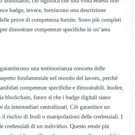
no immutabili, ciò significa che una volta emessi non
ence badge, invece, forniscono una descrizione
e delle prove di competenza fornite. Sono più completi
i per dimostrare competenze specifiche in un’area
i garantiscono una testimonianza concreta delle
n aspetto fondamentale nel mondo del lavoro, perché
andidati competenze specifiche e dimostrabili. Inoltre,
ogia blockchain, fanno sì che i badge digitali siano
e da intermediari centralizzati. Ciò garantisce un
 il rischio di frodi o manipolazioni delle credenziali. I
le credenziali di un individuo. Questo rende più