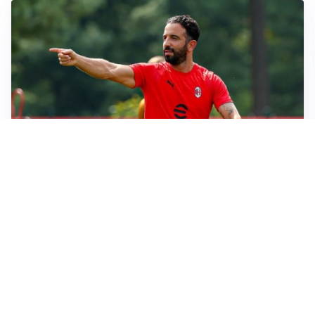
LE PAROLE
Milan, Amorim: “Sapevamo delle difficoltà, faremo
delle scelte”
LE PAROLE
Juventus, Spalletti soddisfatto: “I nuovi? Li ho visti
molto bene”
AMICHEVOLI