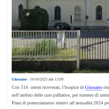
Giussano
· 10/10/2025 alle 13:09
Con 516 utenti ricoverati, l’hospice di
Giussano
ris
nell’ambito delle cure palliative, per numero di utent
Piani di potenziamento relativi all’annualità 2024 pr