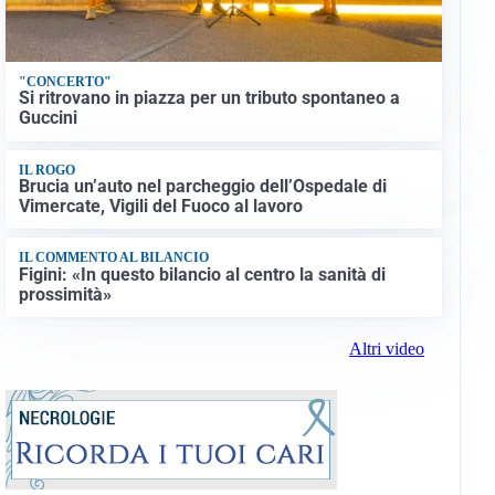
"CONCERTO"
Si ritrovano in piazza per un tributo spontaneo a
Guccini
IL ROGO
Brucia un’auto nel parcheggio dell’Ospedale di
Vimercate, Vigili del Fuoco al lavoro
IL COMMENTO AL BILANCIO
Figini: «In questo bilancio al centro la sanità di
prossimità»
Altri video