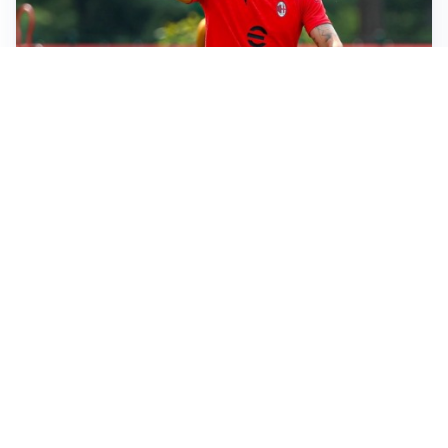
LE PAROLE
Milan, Amorim: “Sapevamo delle difficoltà, faremo
delle scelte”
LE PAROLE
Juventus, Spalletti soddisfatto: “I nuovi? Li ho visti
molto bene”
AMICHEVOLI
Il Milan crolla contro il Chelsea: 3-0 e prima sconfitta
per Amorim
AMICHEVOLI
Inter, Chivu soddisfatto: “Buona prova, non esistono
gerarchie”