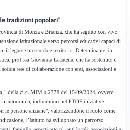
le tradizioni popolari”
Provincia di Monza e Brianza, che ha seguito con vivo
tenzione istituzionale verso percorsi educativi capaci di
are il legame tra scuola e territorio. Determinante, in
stica, prof.ssa Giovanna Lacatena, che ha sostenuto e
 solida rete di collaborazione con enti, associazioni e
ma 1 della circ. MIM n.2778 del 15/09/2024, ovvero
opria autonomia, individuino nel PTOF iniziative
 con le persone anziane”, valorizzandone il ruolo come
indicazione, l’Istituto ha sviluppato un percorso
ti, famiglie, esperti esterni, enti locali, associazioni e