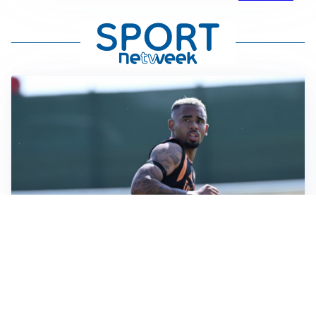
LA VOCE
Napoli, spunta Gabriel Jesus: tutto dipende da Lukaku
LA NUOVA ITALIA