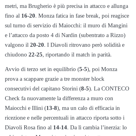
metri, ma Brugherio è più precisa in attacco e allunga
fino al
16-20
. Monza fatica in fase break, poi reagisce
sul turno di servizio di Maiocchi: il muro di Mangini
e l’attacco da posto 4 di Nardin (subentrato a Rizzo)
valgono il
20-20
. I Diavoli ritrovano però solidità e
chiudono
22-25
, riportando il match in parità.
Avvio di terzo set in equilibrio (
5-5
), poi Monza
prova a scappare grazie a tre monster block
consecutivi del capitano Storini (
8-5
). La CONTECO
Check fa nuovamente la differenza a muro con
Maiocchi e Illini (
13-8
), ma un calo di efficacia in
ricezione e nelle percentuali in attacco riporta sotto i
Diavoli Rosa fino al
14-14
. Da lì cambia l’inerzia: lo