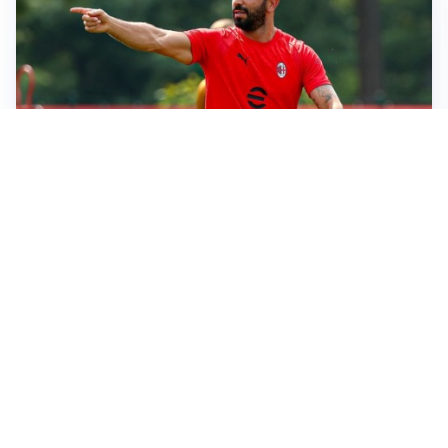
LE PAROLE
Milan, Amorim: “Sapevamo delle difficoltà, faremo
delle scelte”
LE PAROLE
Juventus, Spalletti soddisfatto: “I nuovi? Li ho visti
molto bene”
AMICHEVOLI
Il Milan crolla contro il Chelsea: 3-0 e prima sconfitta
per Amorim