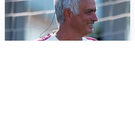
LA NOVITÀ
Le regole di Mourinho al Real
MERCATO JUVE
La Juventus vuole Suzuki, ma il Psg è avanti
CALCIOMERCATO
Inter, Frattesi blocca il mercato nerazzurro: la
situazione
SERIE A