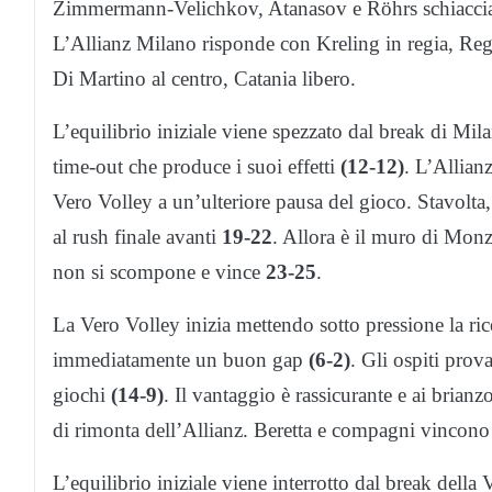
Zimmermann-Velichkov, Atanasov e Röhrs schiacciator
L’Allianz Milano risponde con Kreling in regia, Reg
Di Martino al centro, Catania libero.
L’equilibrio iniziale viene spezzato dal break di Mila
time-out che produce i suoi effetti
(12-12)
. L’Allian
Vero Volley a un’ulteriore pausa del gioco. Stavolta,
al rush finale avanti
19-22
. Allora è il muro di Monza
non si scompone e vince
23-25
.
La Vero Volley inizia mettendo sotto pressione la ric
immediatamente un buon gap
(6-2)
. Gli ospiti pro
giochi
(14-9)
. Il vantaggio è rassicurante e ai brianz
di rimonta dell’Allianz. Beretta e compagni vincono 
L’equilibrio iniziale viene interrotto dal break della