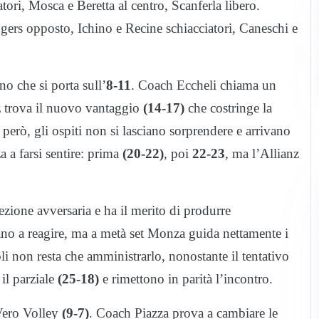
i, Mosca e Beretta al centro, Scanferla libero.
gers opposto, Ichino e Recine schiacciatori, Caneschi e
no che si porta sull’
8-11
. Coach Eccheli chiama un
z trova il nuovo vantaggio
(14-17)
che costringe la
 però, gli ospiti non si lasciano sorprendere e arrivano
 a farsi sentire: prima
(20-22)
, poi
22-23
, ma l’Allianz
ezione avversaria e ha il merito di produrre
vano a reagire, ma a metà set Monza guida nettamente i
oli non resta che amministrarlo, nonostante il tentativo
il parziale
(25-18)
e rimettono in parità l’incontro.
 Vero Volley
(9-7)
. Coach Piazza prova a cambiare le