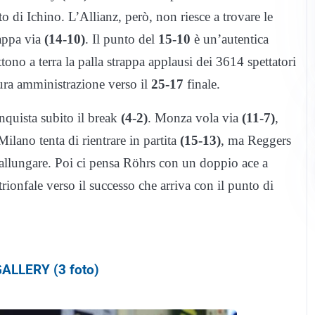
o di Ichino. L’Allianz, però, non riesce a trovare le
cappa via
(14-10)
. Il punto del
15-10
è un’autentica
no a terra la palla strappa applausi dei 3614 spettatori
pura amministrazione verso il
25-17
finale.
nquista subito il break
(4-2)
. Monza vola via
(11-7)
,
 Milano tenta di rientrare in partita
(15-13)
, ma Reggers
i allungare. Poi ci pensa Röhrs con un doppio ace a
trionfale verso il successo che arriva con il punto di
ALLERY (3 foto)