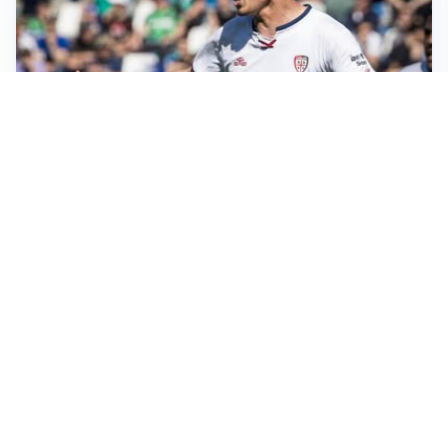
CALCIOMERCATO
Cagliari, il caso Esposito continua. Intanto arriva
Maldini
CALCIOMERCATO
Napoli, il solito Lukaku: non si presenta in ritiro, è
rottura
AMICHEVOLI
Inter, Chivu: “Vedo una crescita, il risultato non conta”
CALCIOMERCATO
Inter, stallo per Curtis Jones: serve prima una