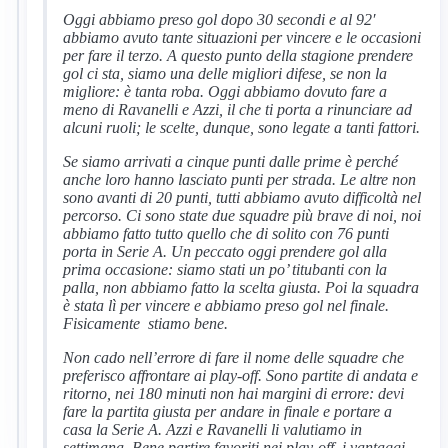
Oggi abbiamo preso gol dopo 30 secondi e al 92′
abbiamo avuto tante situazioni per vincere e le occasioni
per fare il terzo. A questo punto della stagione prendere
gol ci sta, siamo una delle migliori difese, se non la
migliore: è tanta roba. Oggi abbiamo dovuto fare a
meno di Ravanelli e Azzi, il che ti porta a rinunciare ad
alcuni ruoli; le scelte, dunque, sono legate a tanti fattori.
Se siamo arrivati a cinque punti dalle prime è perché
anche loro hanno lasciato punti per strada. Le altre non
sono avanti di 20 punti, tutti abbiamo avuto difficoltà nel
percorso. Ci sono state due squadre più brave di noi, noi
abbiamo fatto tutto quello che di solito con 76 punti
porta in Serie A. Un peccato oggi prendere gol alla
prima occasione: siamo stati un po’ titubanti con la
palla, non abbiamo fatto la scelta giusta. Poi la squadra
è stata lì per vincere e abbiamo preso gol nel finale.
Fisicamente stiamo bene.
Non cado nell’errore di fare il nome delle squadre che
preferisco affrontare ai play-off. Sono partite di andata e
ritorno, nei 180 minuti non hai margini di errore: devi
fare la partita giusta per andare in finale e portare a
casa la Serie A. Azzi e Ravanelli li valutiamo in
settimana. Bene partire favoriti nei play-off, i vantaggi