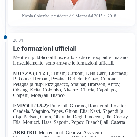
Nicola Colombo, presidente del Monza dal 2015 al 2018
20:04
Le formazioni ufficiali
Mentre il pubblico affluisce allo stadio e le squadre iniziano
il riscaldamento, sono arrivate le formazioni ufficiali.
MONZA (3-4-2-1)
: Thiam; Carboni, Delli Carri, Lucchesi;
Bakoune, Hernani, Pessina, Birindelli; Caso, Cutrone;
Petagna (a disp: Pizzignacco, Strajnar, Brorsson, Antov,
Obiang, Keita, Colombo, Alvarez, Ciurria, Capolupo,
Colpani, Mota) all. Bianco
EMPOLI (3-5-2)
: Fulignati; Guarino, Romagnoli Lovato;
Candela, Magnino, Yepes, Ghion, Elia; Nasti, Shpendi (a
disp. Perisan, Curto, Obaretin, Degli Innocenti, Ilie, Ceesay,
Fila, Moruzzi, Haas, Saporiti, Popov, Bianchi) all. Caserta
ARBITRO
: Mercenaro di Genova. Assistenti: