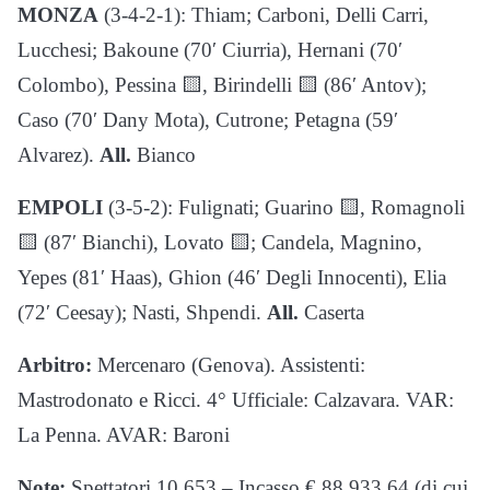
MONZA
(3-4-2-1): Thiam; Carboni, Delli Carri,
Lucchesi; Bakoune (70′ Ciurria), Hernani (70′
Colombo), Pessina 🟨, Birindelli 🟨 (86′ Antov);
Caso (70′ Dany Mota), Cutrone; Petagna (59′
Alvarez).
All.
Bianco
EMPOLI
(3-5-2): Fulignati; Guarino 🟨, Romagnoli
🟨 (87′ Bianchi), Lovato 🟨; Candela, Magnino,
Yepes (81′ Haas), Ghion (46′ Degli Innocenti), Elia
(72′ Ceesay); Nasti, Shpendi.
All.
Caserta
Arbitro:
Mercenaro (Genova). Assistenti:
Mastrodonato e Ricci. 4° Ufficiale: Calzavara. VAR:
La Penna. AVAR: Baroni
Note:
Spettatori 10.653 – Incasso € 88.933,64 (di cui