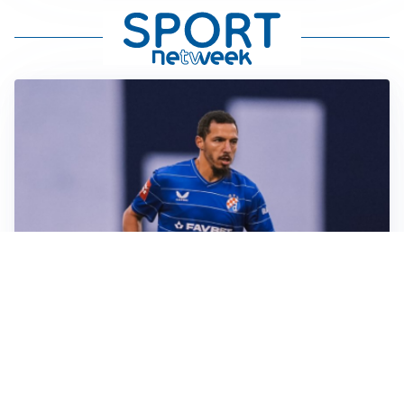
CALCIOMERCATO
Milan, ufficiale la risoluzione di Bennacer: il
comunicato