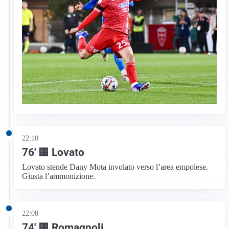
22:10
76′ 🟨 Lovato
Lovato stende Dany Mota involato verso l’area empolese.
Giusta l’ammonizione.
22:08
74′ 🟨 Romagnoli