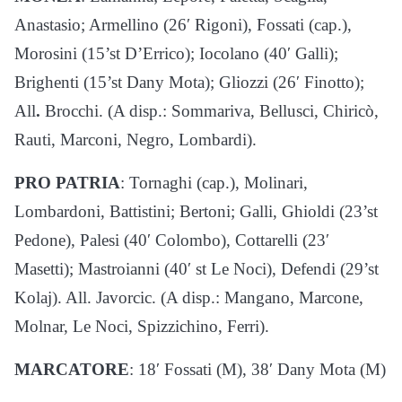
Anastasio; Armellino (26′ Rigoni), Fossati (cap.),
Morosini (15’st D’Errico); Iocolano (40′ Galli);
Brighenti (15’st Dany Mota); Gliozzi (26′ Finotto);
All
.
Brocchi. (A disp.: Sommariva, Bellusci, Chiricò,
Rauti, Marconi, Negro, Lombardi).
PRO PATRIA
: Tornaghi (cap.), Molinari,
Lombardoni, Battistini; Bertoni; Galli, Ghioldi (23’st
Pedone), Palesi (40′ Colombo), Cottarelli (23′
Masetti); Mastroianni (40′ st Le Noci), Defendi (29’st
Kolaj). All. Javorcic. (A disp.: Mangano, Marcone,
Molnar, Le Noci, Spizzichino, Ferri).
MARCATORE
: 18′ Fossati (M), 38′ Dany Mota (M)