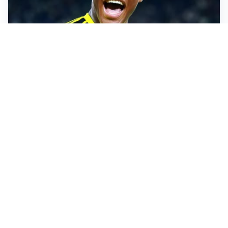
MERCATO JUVE
La Juventus vuole Suzuki, ma il Psg è avanti
CALCIOMERCATO
Inter, Frattesi blocca il mercato nerazzurro: la
situazione
SERIE A
Roma, troppi gol subiti: Gasp deve lavorare in difesa
SERIE A
Milan, quanto lavoro per Amorim: il campo parla
chiaro