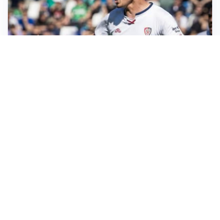
CALCIOMERCATO
Cagliari, il caso Esposito continua. Intanto arriva
Maldini
CALCIOMERCATO
Napoli, il solito Lukaku: non si presenta in ritiro, è
rottura
AMICHEVOLI
Inter, Chivu: “Vedo una crescita, il risultato non conta”
CALCIOMERCATO
Inter, stallo per Curtis Jones: serve prima una