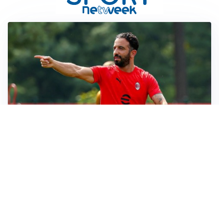
LE PAROLE
Milan, Amorim: “Sapevamo delle difficoltà, faremo
delle scelte”
LE PAROLE
Juventus, Spalletti soddisfatto: “I nuovi? Li ho visti
molto bene”