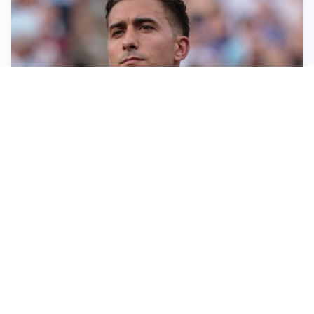
IL NOME NUOVO
Napoli, Musso resta un’opzione per la porta
TITOLARE IN CAMPIONATO
Inter, tocca a Pio Esposito: Chivu gli affida l’attacco
LE PAROLE
Spalletti prepara la Juve: “Con l’Inter servirà essere
squadra”
LONTANO DALL'ITALIA
Vlahovic, rebus futuro: Besiktas e Atletico si
contendono il serbo