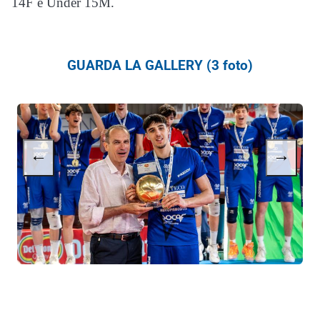
14F e Under 15M.
GUARDA LA GALLERY (3 foto)
←
→