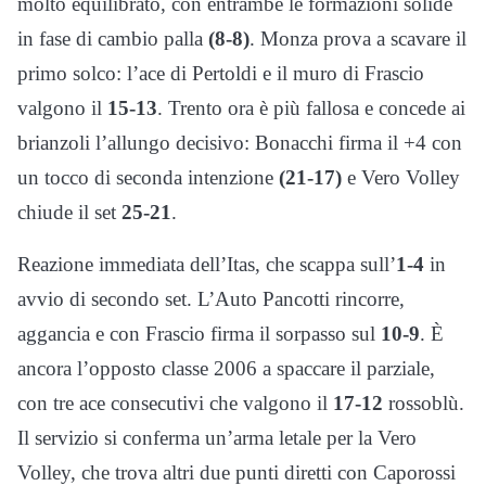
molto equilibrato, con entrambe le formazioni solide
in fase di cambio palla
(8-8)
. Monza prova a scavare il
primo solco: l’ace di Pertoldi e il muro di Frascio
valgono il
15-13
. Trento ora è più fallosa e concede ai
brianzoli l’allungo decisivo: Bonacchi firma il +4 con
un tocco di seconda intenzione
(21-17)
e Vero Volley
chiude il set
25-21
.
Reazione immediata dell’Itas, che scappa sull’
1-4
in
avvio di secondo set. L’Auto Pancotti rincorre,
aggancia e con Frascio firma il sorpasso sul
10-9
. È
ancora l’opposto classe 2006 a spaccare il parziale,
con tre ace consecutivi che valgono il
17-12
rossoblù.
Il servizio si conferma un’arma letale per la Vero
Volley, che trova altri due punti diretti con Caporossi