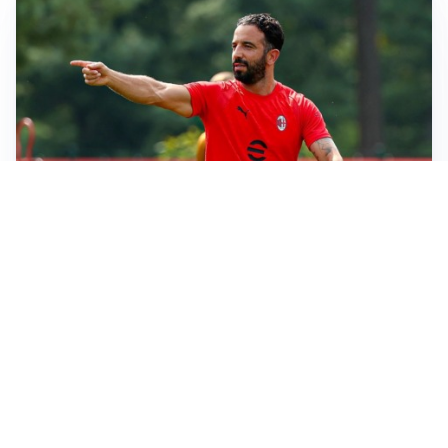
LE PAROLE
Milan, Amorim: “Sapevamo delle difficoltà, faremo
delle scelte”
LE PAROLE
Juventus, Spalletti soddisfatto: “I nuovi? Li ho visti
molto bene”
AMICHEVOLI
Il Milan crolla contro il Chelsea: 3-0 e prima sconfitta