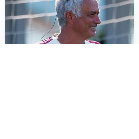
LA NOVITÀ
Le regole di Mourinho al Real
MERCATO JUVE
La Juventus vuole Suzuki, ma il Psg è avanti
CALCIOMERCATO
Inter, Frattesi blocca il mercato nerazzurro: la
situazione