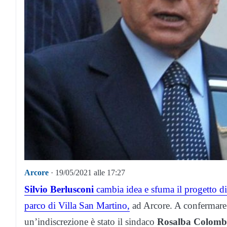
Arcore
· 19/05/2021 alle 17:27
Silvio Berlusconi
cambia idea e sfuma il progetto di
parco di Villa San Martino,
ad Arcore. A confermare 
un’indiscrezione è stato il sindaco
Rosalba Colomb