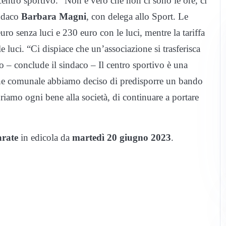
centro sportivo. “Non è vero che non ci sono le ore, ci
indaco
Barbara Magni
, con delega allo Sport. Le
uro senza luci e 230 euro con le luci, mentre la tariffa
e luci. “Ci dispiace che un’associazione si trasferisca
 – conclude il sindaco – Il centro sportivo è una
one comunale abbiamo deciso di predisporre un bando
uriamo ogni bene alla società, di continuare a portare
arate
in edicola da
martedì 20 giugno 2023
.