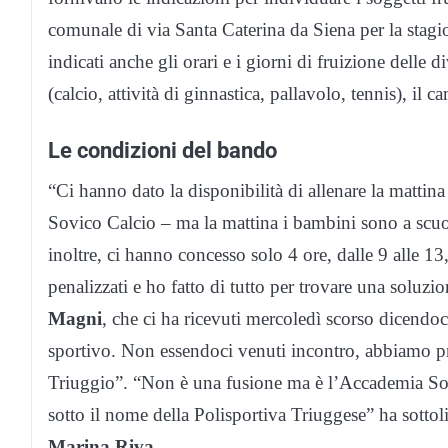
comunale di via Santa Caterina da Siena per la stag
indicati anche gli orari e i giorni di fruizione delle 
(calcio, attività di ginnastica, pallavolo, tennis), il c
Le condizioni del bando
“Ci hanno dato la disponibilità di allenare la mattin
Sovico Calcio – ma la mattina i bambini sono a scuola e
inoltre, ci hanno concesso solo 4 ore, dalle 9 alle 1
penalizzati e ho fatto di tutto per trovare una soluz
Magni
, che ci ha ricevuti mercoledì scorso dicendoci
sportivo. Non essendoci venuti incontro, abbiamo pres
Triuggio”. “Non è una fusione ma è l’Accademia Sovic
sotto il nome della Polisportiva Triuggese” ha sottol
Marina Riva
.