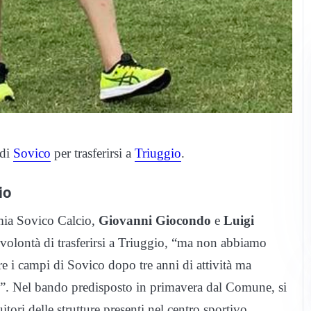
 di
Sovico
per trasferirsi a
Triuggio
.
io
emia Sovico Calcio,
Giovanni Giocondo
e
Luigi
a volontà di trasferirsi a Triuggio, “ma non abbiamo
re i campi di Sovico dopo tre anni di attività ma
e”. Nel bando predisposto in primavera dal Comune, si
itori delle strutture presenti nel centro sportivo