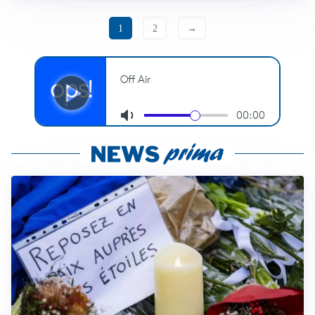
1
2
→