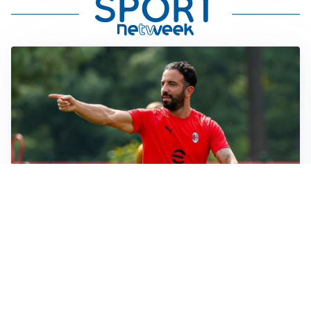
LE PAROLE
Milan, Amorim: “Sapevamo delle difficoltà, faremo
delle scelte”
LE PAROLE
Juventus, Spalletti soddisfatto: “I nuovi? Li ho visti