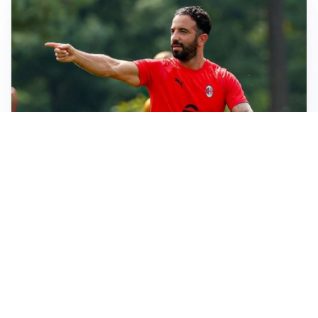
STALLO ROSSONERO
Milan, mercato bloccato: Cardinale prepara le
prossime mosse
RINNOVO IN VISTA
Pellegrini e Roma avanti insieme: rinnovo ormai vicino
TRATTATIVA IN SALITA
Romero, l’Atletico accelera: Inter costretta a inseguire