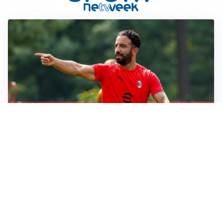
LE PAROLE
Milan, Amorim: “Sapevamo delle difficoltà, faremo
delle scelte”
LE PAROLE
Juventus, Spalletti soddisfatto: “I nuovi? Li ho visti
molto bene”