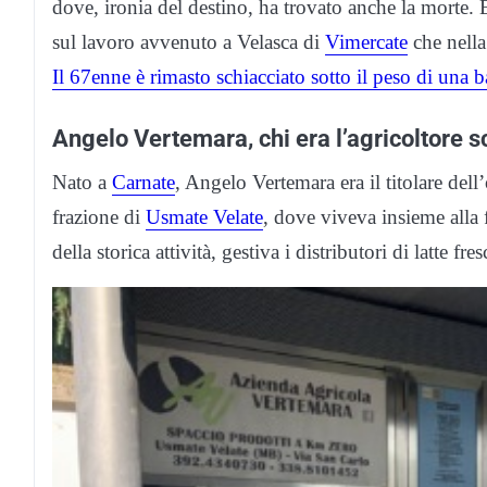
dove, ironia del destino, ha trovato anche la morte. 
sul lavoro avvenuto a Velasca di
Vimercate
che nella 
Il 67enne è rimasto schiacciato sotto il peso di una b
Angelo Vertemara, chi era l’agricoltore sc
Nato a
Carnate
, Angelo Vertemara era il titolare del
frazione di
Usmate Velate
, dove viveva insieme alla 
della storica attività, gestiva i distributori di latte 