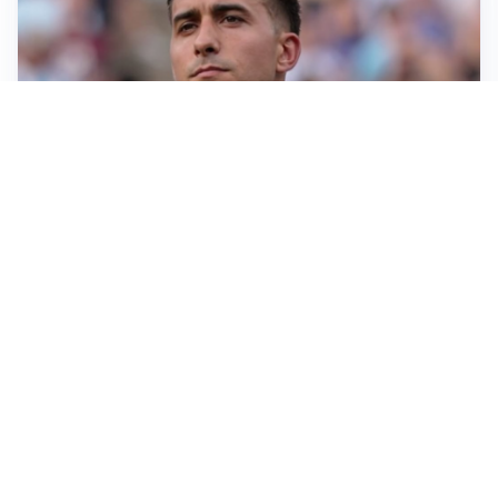
IL NOME NUOVO
Napoli, Musso resta un’opzione per la porta
TITOLARE IN CAMPIONATO
Inter, tocca a Pio Esposito: Chivu gli affida l’attacco
LE PAROLE
Spalletti prepara la Juve: “Con l’Inter servirà essere
squadra”
LONTANO DALL'ITALIA
Vlahovic, rebus futuro: Besiktas e Atletico si
contendono il serbo