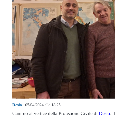
Desio
· 05/04/2024 alle 18:25
Cambio al vertice della Protezione Civile di
Desio
: