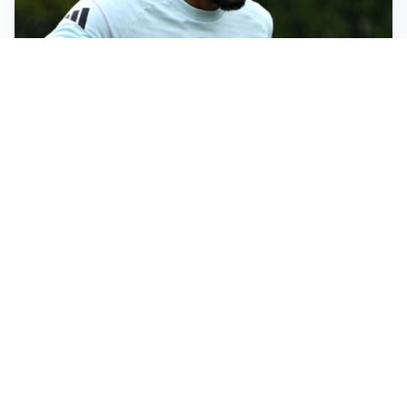
LE PAROLE
Bremer giura fedeltà: “Non ho mai chiesto di lasciare
la Juve”
IN DUBBIO
Sinner, ginocchio sotto osservazione: Cincinnati resta
in dubbio
AFFARE IN CHIUSURA
Barcellona, colpo Rodri: battuto il Real Madrid
MOTIVATO
Douglas Luiz dice no all’Everton e punta sulla
Juventus