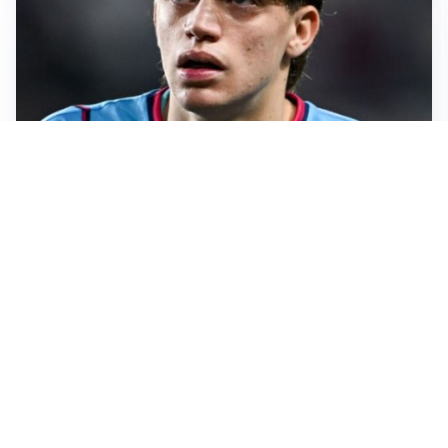
PREMIER LEAGUE
Palestra ammette: “Il Chelsea? Ho sempre sognato la
Premier”
CALCIOMERCATO
Milan, ufficiale la risoluzione di Bennacer: il
comunicato
AMICHEVOLI
Milan, altro test per Amorim: le possibili scelte per il
Chelsea