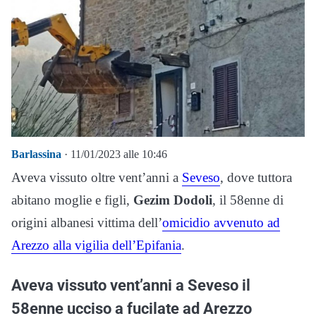
Barlassina
· 11/01/2023 alle 10:46
Aveva vissuto oltre vent’anni a
Seveso
, dove tuttora
abitano moglie e figli,
Gezim Dodoli
, il 58enne di
origini albanesi vittima dell’
omicidio avvenuto ad
Arezzo alla vigilia dell’Epifania
.
Aveva vissuto vent’anni a Seveso il
58enne ucciso a fucilate ad Arezzo