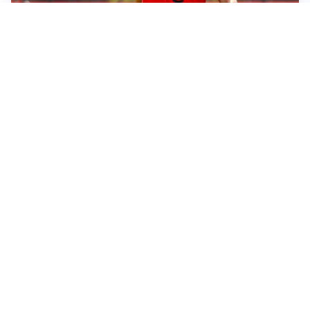
LE PAROLE
Milan, Amorim: “Sapevamo delle difficoltà, faremo
delle scelte”
LE PAROLE
Juventus, Spalletti soddisfatto: “I nuovi? Li ho visti
molto bene”
AMICHEVOLI
Il Milan crolla contro il Chelsea: 3-0 e prima sconfitta
per Amorim
AMICHEVOLI
Inter, Chivu soddisfatto: “Buona prova, non esistono
gerarchie”
Altre notizie