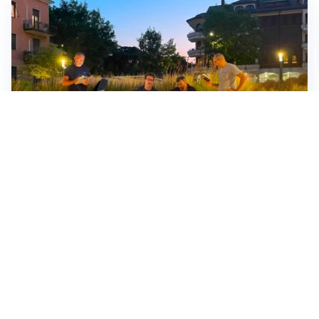
"CONCERTO"
Si ritrovano in piazza per un tributo spontaneo a
Guccini
IL ROGO
Brucia un’auto nel parcheggio dell’Ospedale di
Vimercate, Vigili del Fuoco al lavoro
IL COMMENTO AL BILANCIO
Figini: «In questo bilancio al centro la sanità di