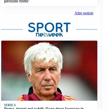
pericolo finito”
Altre notizie
SERIE A
Roma, troppi gol subiti: Gasp deve lavorare in