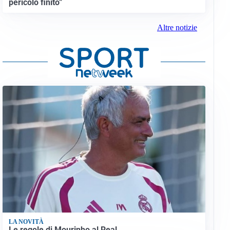
pericolo finito”
Altre notizie
LA NOVITÀ
Le regole di Mourinho al Real