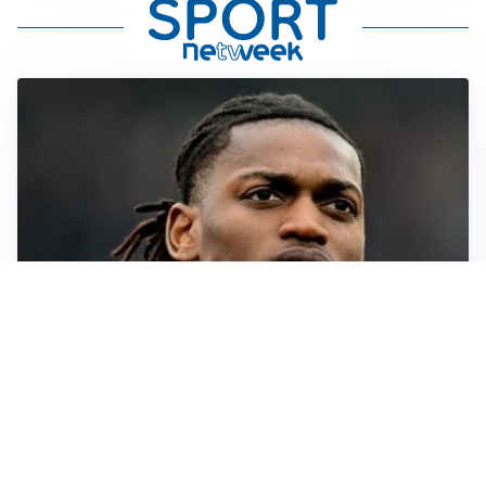
AFFONDO
Il Galatasaray fa sul serio per Leao
LA NOVITÀ
Il Real Madrid blinda Vinicius: pronto il rinnovo