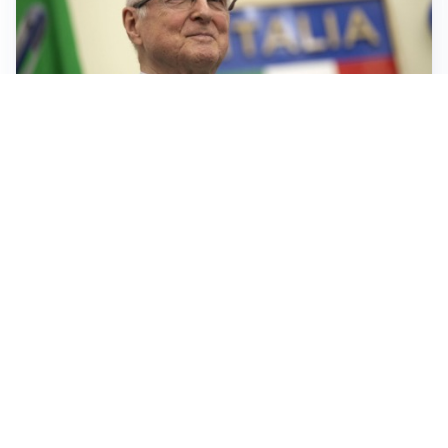
IL LUTTO
Livio Berruti, lo sport piange l’eroe di Roma 1960
LA NOVITÀ
Le regole di Mourinho al Real
MERCATO JUVE
La Juventus vuole Suzuki, ma il Psg è avanti
CALCIOMERCATO
Inter, Frattesi blocca il mercato nerazzurro: la
situazione