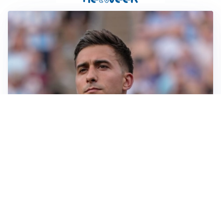
IL NOME NUOVO
Napoli, Musso resta un’opzione per la porta
TITOLARE IN CAMPIONATO
Inter, tocca a Pio Esposito: Chivu gli affida l’attacco
LE PAROLE
Spalletti prepara la Juve: “Con l’Inter servirà essere