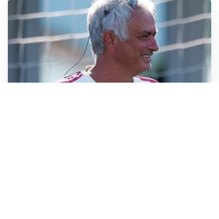
LA NOVITÀ
Le regole di Mourinho al Real
MERCATO JUVE
La Juventus vuole Suzuki, ma il Psg è avanti
CALCIOMERCATO
Inter, Frattesi blocca il mercato nerazzurro: la
situazione