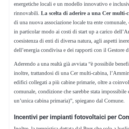
energetiche locali e un modello innovativo e inclusi
rinnovabili.
La scelta di aderire a una Cer multi-c
di una nuova associazione locale tra ente comunale, c
in particolar modo ai costi di start up a carico dell’
coesistenza di enti di diversa natura, agli aspetti ine
dell’energia condivisa e dei rapporti con il Gestore de
Aderendo a una realtà già avviata “è possibile benefi
inoltre, trattandosi di una Cer multi-cabina, l’Ammin
edifici collegati a più cabine primarie, oltre a coinvolg
comunale, condizione che sarebbe stata impossibile
un’unica cabina primaria)”, spiegano dal Comune.
Incentivi per impianti fotovoltaici per Co
Inoltre, la tempistica dettata dal Pnrr che solo a lugl