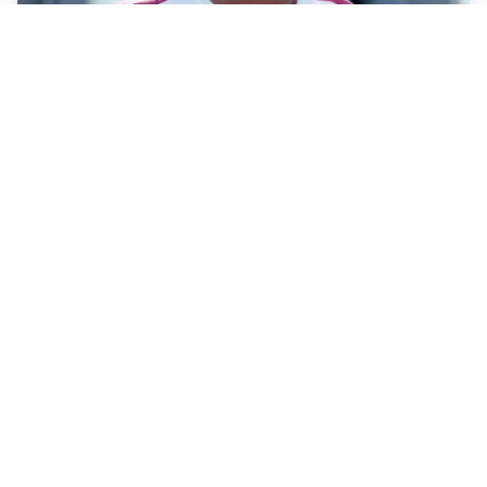
LA NOVITÀ
Le regole di Mourinho al Real
MERCATO JUVE
La Juventus vuole Suzuki, ma il Psg è avanti
CALCIOMERCATO
Inter, Frattesi blocca il mercato nerazzurro: la
situazione
SERIE A
Roma, troppi gol subiti: Gasp deve lavorare in difesa
Altre notizie
VIDEO PIÙ VISTI