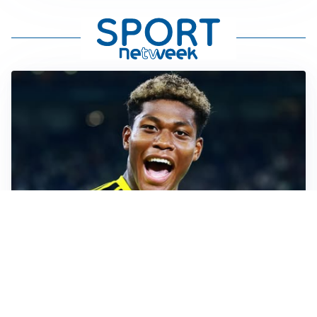
MERCATO JUVE
La Juventus vuole Suzuki, ma il Psg è avanti