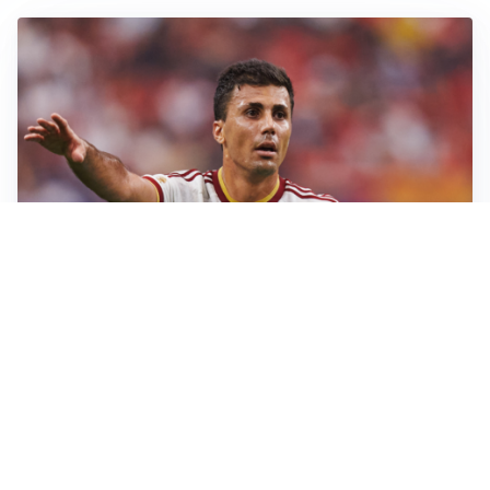
AFFARE IN CHIUSURA
Barcellona, colpo Rodri: battuto il Real Madrid
MOTIVATO
Douglas Luiz dice no all’Everton e punta sulla
Juventus
RIENTRO A RILENTO