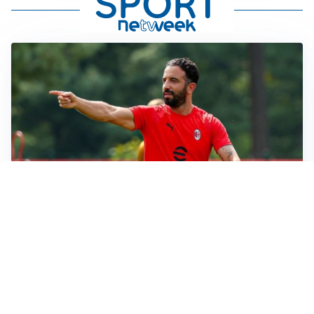
LE PAROLE
Milan, Amorim: “Sapevamo delle difficoltà, faremo
delle scelte”
LE PAROLE
Juventus, Spalletti soddisfatto: “I nuovi? Li ho visti