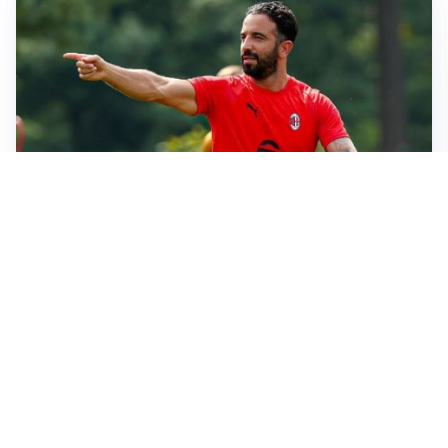
MERCATO MILAN
Milan, il mercato aspetta la svolta
MERCATO INTER
Dimarco verso il rinnovo fino al 2030, ma si complica
Romero
CALCIOMERCATO
Cagliari, il caso Esposito continua. Intanto arriva
Maldini