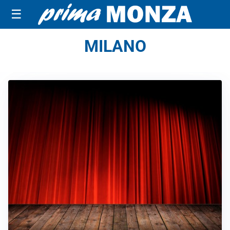
☰
MILANO