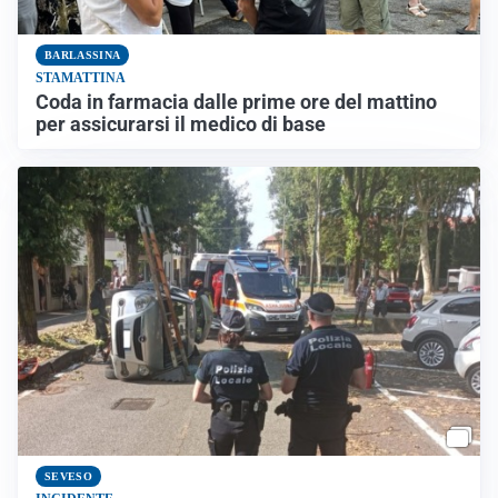
BARLASSINA
STAMATTINA
Coda in farmacia dalle prime ore del mattino
per assicurarsi il medico di base
SEVESO