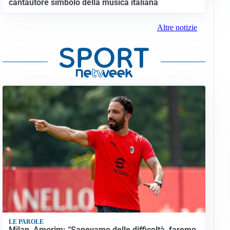
cantautore simbolo della musica italiana
Altre notizie
LE PAROLE
Milan, Amorim: “Sapevamo delle difficoltà, faremo